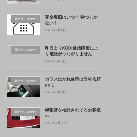
完全復旧はいつ？ 待つしか
幌ガラスはがれ
ない！
2022年7月4日
昨日よりKDDI通信障害によ
幌ガラスはがれ
り電話がつながりません
2022年7月3日
ガラスはがれ修理は当社依頼
幌ガラスはがれ
no,1
2022年3月6日
幌張替を検討されてるお客様
幌ガラスはがれ
へ
2022年2月25日