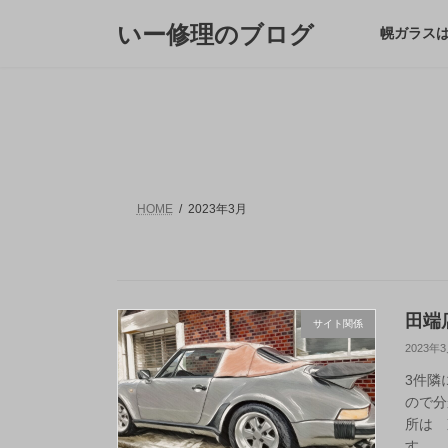
コ
ナ
いー修理のブログ
ン
ビ
幌ガラス
テ
ゲ
ン
ー
ツ
シ
へ
ョ
ス
ン
キ
に
ッ
移
プ
動
HOME
2023年3月
田端
サイト関係
2023年
3件隣
ので分
所は 
す