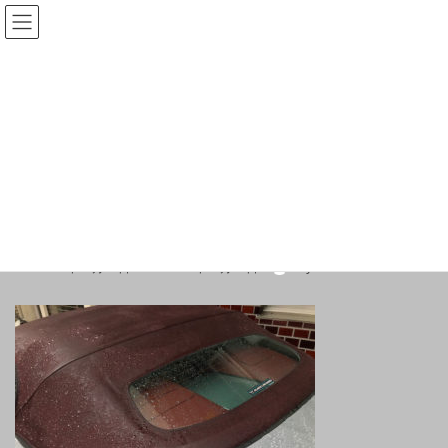
コ
ナ
いー修理のブログ
ン
ビ
テ
ゲ
ン
ー
ツ
シ
メディア
へ
ョ
ス
ン
キ
に
ッ
移
プ
動
HOME
44
44
44
最
2020年12月11日
2020年12月11日
miyano
終
更
新
日
時
: