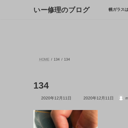
コ
ナ
いー修理のブログ
ン
ビ
幌ガラス
テ
ゲ
ン
ー
ツ
シ
へ
ョ
ス
ン
キ
に
ッ
移
プ
動
HOME
134
134
134
最
2020年12月11日
2020年12月11日
m
終
更
新
日
時
: