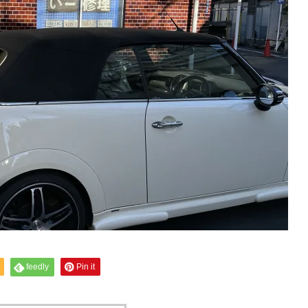
feedly
Pin it