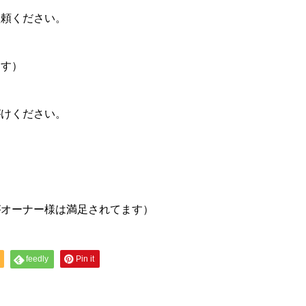
依頼ください。
ます）
がけください。
がオーナー様は満足されてます）
feedly
Pin it