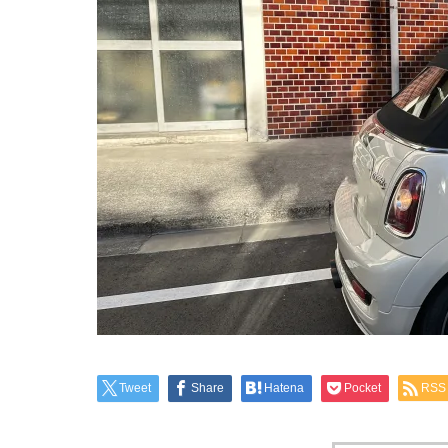
Tweet
Share
Hatena
Pocket
RSS