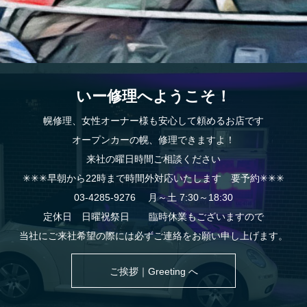
いー修理へようこそ！
幌修理、女性オーナー様も安心して頼めるお店です
オープンカーの幌、修理できますよ！
来社の曜日時間ご相談ください
✳︎✳︎✳︎早朝から22時まで時間外対応いたします 要予約✳︎✳︎✳︎
03-4285-9276 月～土 7:30～18:30
定休日 日曜祝祭日 臨時休業もございますので
当社にご来社希望の際には必ずご連絡をお願い申し上げます。
ご挨拶｜Greeting へ