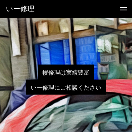
いー修理
幌
修
理
は
実
績
豊
富
い
ー
修
理
に
ご
相
談
く
だ
さ
い