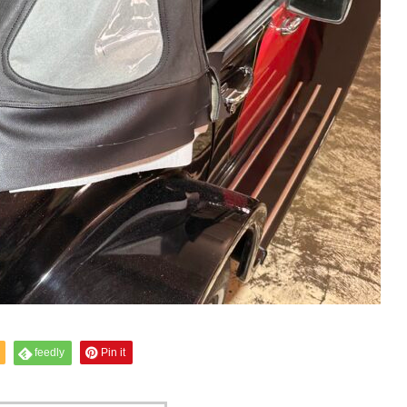
feedly
Pin it