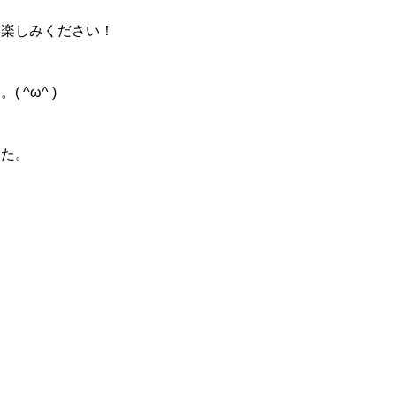
お楽しみください！
^ω^ )
した。