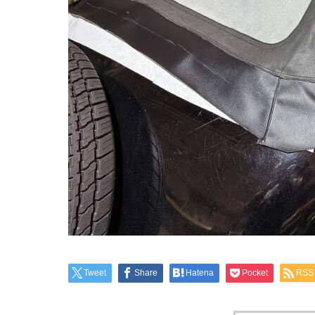
Tweet
Share
Hatena
Pocket
RSS