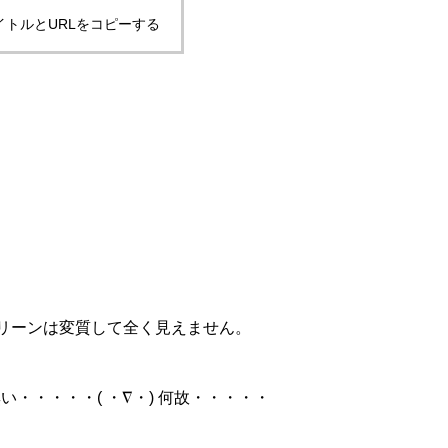
イトルとURLをコピーする
リーンは変質して全く見えません。
・・・・・( ・∇・) 何故・・・・・